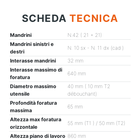
SCHEDA
TECNICA
Mandrini
N.42 ( 21 + 21)
Mandrini sinistri e
N. 10 sx - N. 11 dx (cad.)
destri
Interasse mandrini
32 mm
Interasse massimo di
640 mm
foratura
Diametro massimo
40 mm ( 10 mm T2
utensile
débouchant)
Profondità foratura
65 mm
massima
Altezza max foratura
55 mm (T1 ) / 50 mm (T2)
orizzontale
Altezza piano di lavoro
860 mm