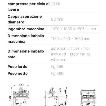
compressa per ciclo di
10 NL
lavoro
Cappa aspirazione
80 mm
diametro
Ingombro macchina
1070 X 1035 X 1505 H mm
Dimensione imballo
1150 x 950 x 1630 mm
macchina
aste non incluse - Not
Dimensione imballo
included - pręty nie są
asta
wliczone
Peso lordo
Kg 396
Peso netto
Kg 366