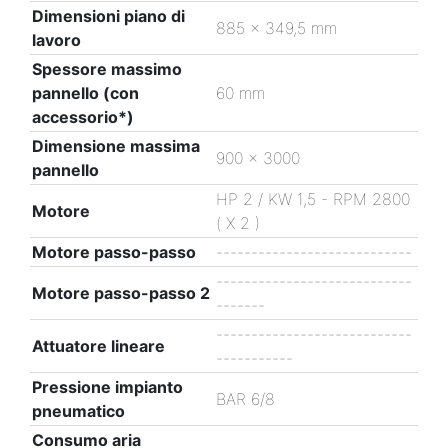
Dimensioni piano di
885 x 349,5 mm
lavoro
Spessore massimo
pannello (con
60 mm
accessorio*)
Dimensione massima
900 x 3000
pannello
HP 2 / KW 1,5 - RPM 2800
Motore
( X 2 )
Motore passo-passo
----------------------------
----------------------------
Motore passo-passo 2
-------
----------------------------
Attuatore lineare
-----------
Pressione impianto
BAR 6/8
pneumatico
Consumo aria